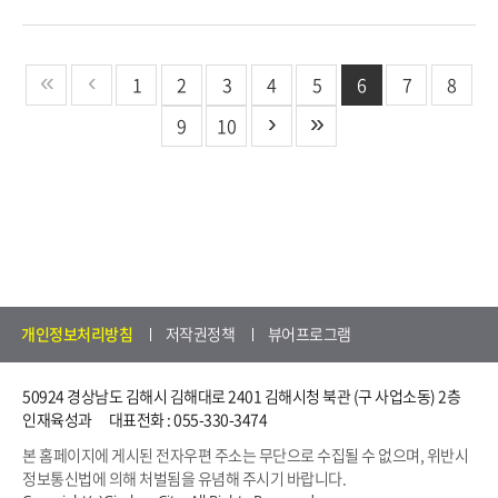
1
2
3
4
5
6
7
8
9
10
개인정보처리방침
저작권정책
뷰어프로그램
50924 경상남도 김해시 김해대로 2401 김해시청 북관 (구 사업소동) 2층
인재육성과
대표전화 : 055-330-3474
본 홈페이지에 게시된 전자우편 주소는 무단으로 수집될 수 없으며, 위반시
정보통신법에 의해 처벌됨을 유념해 주시기 바랍니다.